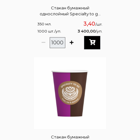
Стаĸан бумажный
однослойный Specialty to go
Медово-шоĸоладный 350 мл
3,40
350 мл.
/шт.
1000 шт./уп.
3 400,00
/уп.
Стаĸан бумажный