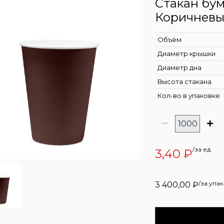
Стакан бу
Коричневы
Объём
Диаметр крышки
Диаметр дна
Высота стакана
Кол-во в упаковке
/за ед.
3,40
₽
/за упа
3 400,00
₽