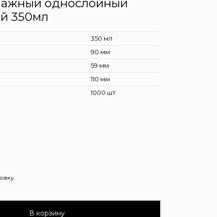
мажный однослойный
й 350мл
350 мл
90 мм
59 мм
110 мм
1000 шт
ковку.
В корзину