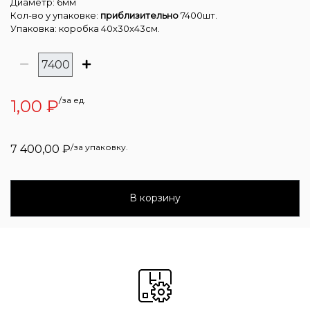
Диаметр: 6мм
Кол-во у упаковке:
приблизительно
7400шт.
Упаковка: коробка 40x30x43см.
/за ед.
1,00
₽
/за упаковку.
7 400,00
₽
В корзину