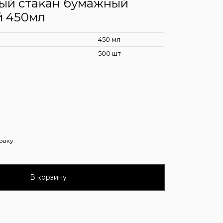
ый стаĸан бумажный
 450мл
450 мл
500 шт
овку.
В корзину