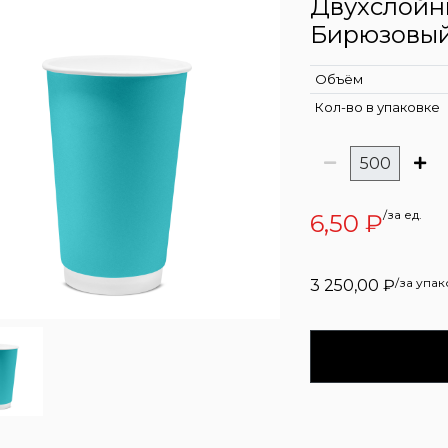
Двухслойн
Бирюзовый
Объём
Кол-во в упаковке
/за ед.
6,50
₽
/за упак
3 250,00
₽