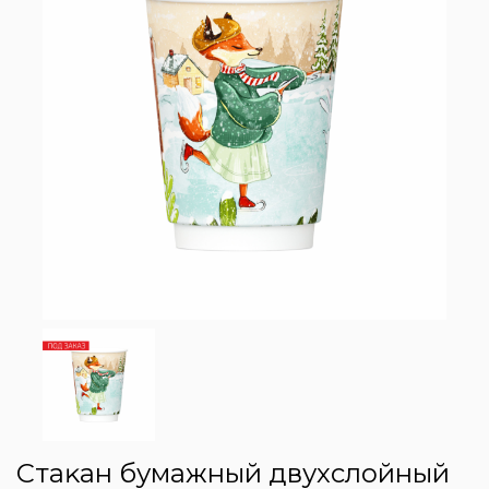
Стаĸан бумажный двухслойный